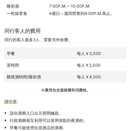
睡前酒
7:00P.M. – 10:00P.M.
ー乾燥零食
※週日～週四營業到9:00P.M.爲止。
同行客人的費用
同行的客人最多3人，需要另外收費。
早餐
每人￥3,500
茶時間
每人￥2,500
雞尾酒時間/睡前酒
每人￥4,000
※費用包含服務費和消費稅。
請注意:
請在酒廊入口出示房間鑰匙。
行政酒廊相互利用可以使用茶點到夜酒的。
早餐只能使用住宿酒店的酒廊。