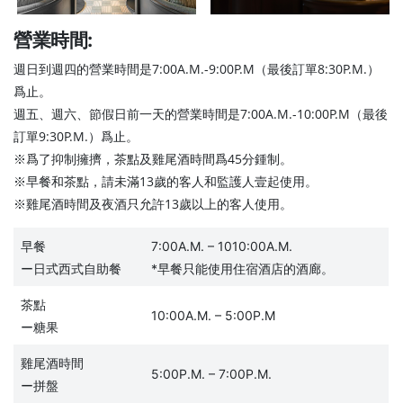
營業時間:
週日到週四的營業時間是7:00A.M.-9:00P.M（最後訂單8:30P.M.）
爲止。
週五、週六、節假日前一天的營業時間是7:00A.M.-10:00P.M（最後
訂單9:30P.M.）爲止。
※爲了抑制擁擠，茶點及雞尾酒時間爲45分鍾制。
※早餐和茶點，請未滿13歲的客人和監護人壹起使用。
※雞尾酒時間及夜酒只允許13歲以上的客人使用。
早餐
7:00A.M. – 1010:00A.M.
ー日式西式自助餐
*早餐只能使用住宿酒店的酒廊。
茶點
10:00A.M. – 5:00P.M
ー糖果
雞尾酒時間
5:00P.M. – 7:00P.M.
ー拼盤