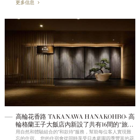
更多信息
高輪花香路 TAKANAWA HANAKOHRO- 高
輪格蘭王子大飯店內新設了共有16間的“旅
用自然和體驗組合的“和款待”服務，幫助每位客人實現難
館”
忘的住宿。 您的住宿會從同時享受日本庭園四季豐富的花