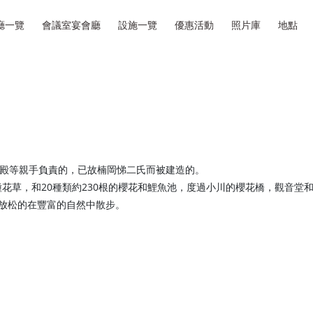
廳一覽
會議室宴會廳
設施一覽
優惠活動
照片庫
地點
宮殿等親手負責的，已故楠岡悌二氏而被建造的。
花草，和20種類約230根的櫻花和鯉魚池，度過小川的櫻花橋，觀音堂
邊放松的在豐富的自然中散步。