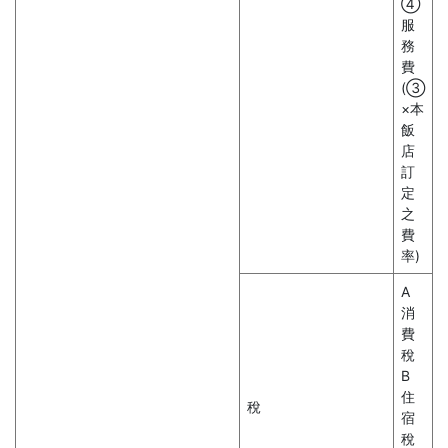
④
服
務
費
(③
×本
飯
店
訂
定
之
費
率)
A
消
費
稅
B
住
稅
宿
稅