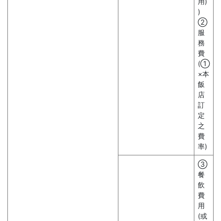
用)
)
②
服
務
費
(①
×本
飯
店
訂
定
之
費
率)
③
餐
飲
費
用
(或