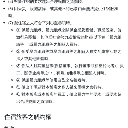
(5) 對於住宿的要求超出合理範圍之負擔時。
(6) 因天災、設施故障、或其他不得已事由而無法提供住宿服務
時。
(7) 擬住宿之人符合下列①至⑥項時。
① 係暴力組織、暴力組織之關係企業及團體、職業股東、偏
激行為團體、其他反社會勢力或相當於此者(以下稱「暴力組
織等」)或暴力組織等之相關人員時。
② 係受暴力組織等或暴力組織等之相關人員支配事業活動之
法人或其他團體時。
③ 係法人且其董監事(係指董事、執行董事或相當於此者)、員
工、關係企業等之中，有暴力組織等之相關人員時。
④ 係讓暴力組織等使用自己之名義者時。
⑤ 做出了明顯對本飯店之客人帶來困擾之言行時。
⑥ 對本飯店或本飯店的員工，做出暴力性的要求、或要求超
出合理範圍之負擔時。
住宿旅客之解約權