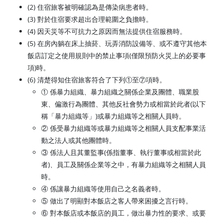
(2) 住宿旅客被明確認為是傳染病患者時。
(3) 對於住宿要求超出合理範圍之負擔時。
(4) 因天災等不可抗力之原因而無法提供住宿服務時。
(5) 在房內躺在床上抽菸、玩弄消防設備等、或不遵守其他本
飯店訂定之使用規則中的禁止事項(僅限預防火災上的必要事
項)時。
(6) 清楚得知住宿旅客符合了下列①至⑦項時。
① 係暴力組織、暴力組織之關係企業及團體、職業股
東、偏激行為團體、其他反社會勢力或相當於此者(以下
稱「暴力組織等」)或暴力組織等之相關人員時。
② 係受暴力組織等或暴力組織等之相關人員支配事業活
動之法人或其他團體時。
③ 係法人且其董監事(係指董事、執行董事或相當於此
者)、員工及關係企業等之中，有暴力組織等之相關人員
時。
④ 係讓暴力組織等使用自己之名義者時。
⑤ 做出了明顯對本飯店之客人帶來困擾之言行時。
⑥ 對本飯店或本飯店的員工，做出暴力性的要求、或要