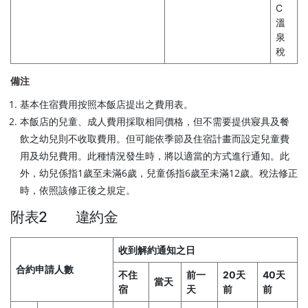
C
溫
泉
稅
備注
基本住宿費用按照本飯店提出之費用表。
本飯店的兒童、成人費用採取相同價格，但不需要提供寢具及餐
飲之幼兒則不收取費用。但可能依季節及住宿計畫而設定兒童費
用及幼兒費用。此種情況發生時，將以適當的方式進行通知。此
外，幼兒係指1歲至未滿6歲，兒童係指6歲至未滿12歲。稅法修正
時，依照該修正後之規定。
附表2 違約金
收到解約通知之日
合約申請人數
不住
前一
20天
40天
當天
宿
天
前
前