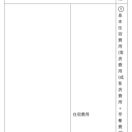
①
基
本
住
宿
費
用
(客
房
費
用
(或
客
房
費
用
＋
住宿費用
早
餐
費