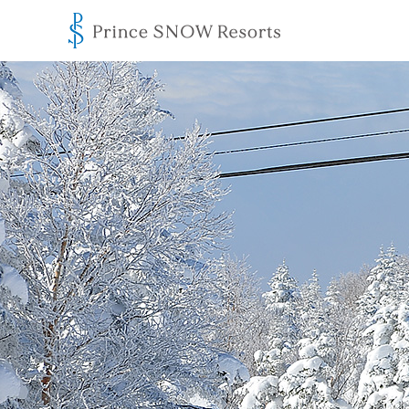
王子滑雪度假中心
滑雪場使用條款
滑雪運動安全標準
概述
山岳
相片集
山岳地圖
門票
教學及導覽
租借
活動
餐廳
Ikon Pass
度假生活
相片集
住宿
餐飲