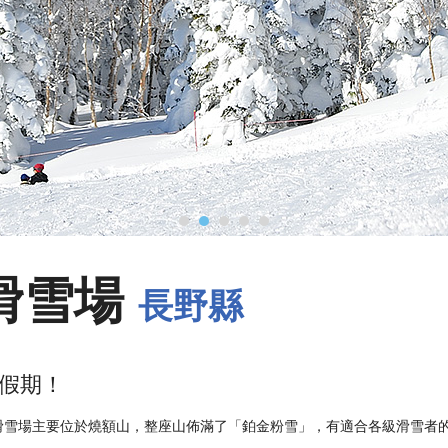
滑雪場
長野縣
假期！
滑雪場主要位於燒額山，整座山佈滿了「鉑金粉雪」，有適合各級滑雪者