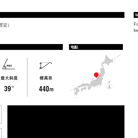
W
Fo
（暫定）
be
地點