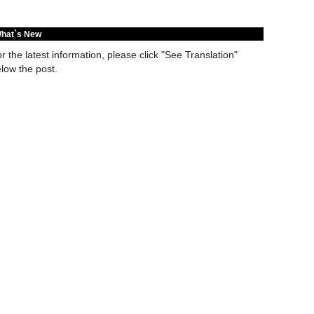
hat`s New
r the latest information, please click "See Translation"
low the post.