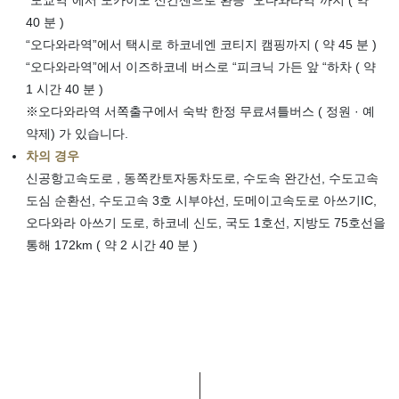
“도쿄역”에서 도카이도 신칸센으로 환승 “오다와라역”까지 ( 약
40 분 )
“오다와라역”에서 택시로 하코네엔 코티지 캠핑까지 ( 약 45 분 )
“오다와라역”에서 이즈하코네 버스로 “피크닉 가든 앞 “하차 ( 약
1 시간 40 분 )
※오다와라역 서쪽출구에서 숙박 한정 무료셔틀버스 ( 정원 · 예
약제) 가 있습니다.
차의 경우
신공항고속도로 , 동쪽칸토자동차도로, 수도속 완간선, 수도고속
도심 순환선, 수도고속 3호 시부야선, 도메이고속도로 아쓰기IC,
오다와라 아쓰기 도로, 하코네 신도, 국도 1호선, 지방도 75호선을
통해 172km ( 약 2 시간 40 분 )