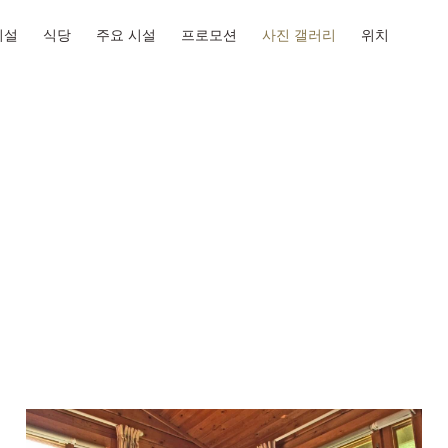
시설
식당
주요 시설
프로모션
사진 갤러리
위치