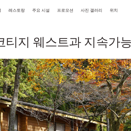
설
레스토랑
주요 시설
프로모션
사진 갤러리
위치
코티지 웨스트과 지속가