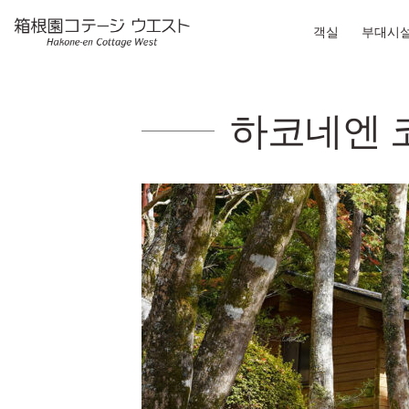
객실
부대시
하코네엔 