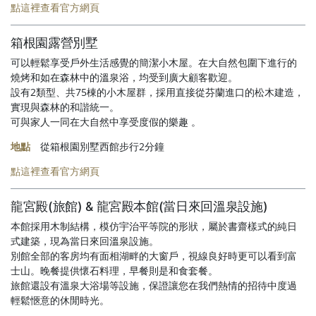
點這裡查看官方網頁
箱根園露營別墅
可以輕鬆享受戶外生活感覺的簡潔小木屋。在大自然包圍下進行的
燒烤和如在森林中的溫泉浴，均受到廣大顧客歡迎。
設有2類型、共75棟的小木屋群，採用直接從芬蘭進口的松木建造，
實現與森林的和諧統一。
可與家人一同在大自然中享受度假的樂趣 。
地點
從箱根園別墅西館步行2分鐘
點這裡查看官方網頁
龍宮殿(旅館) & 龍宮殿本館(當日來回溫泉設施)
本館採用木制結構，模仿宇治平等院的形狀，屬於書齋樣式的純日
式建築，現為當日來回溫泉設施。
別館全部的客房均有面相湖畔的大窗戶，視線良好時更可以看到富
士山。晚餐提供懷石料理，早餐則是和食套餐。
旅館還設有溫泉大浴場等設施，保證讓您在我們熱情的招待中度過
輕鬆愜意的休閒時光。