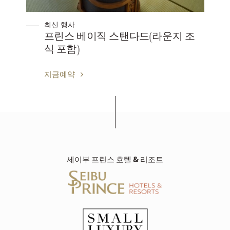
최신 행사
프린스 베이직 스탠다드(라운지 조
식 포함)
지금예약
세이부 프린스 호텔 & 리조트