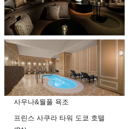
사우나&월풀 욕조
프린스 사쿠라 타워 도쿄 호텔