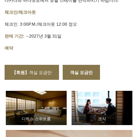
다카나와 하나코로에서 호텔 스테이를 만끽하시기 바랍니다.
체크인/체크아웃
체크인: 3:00P.M./체크아웃 12:00 정오
판매 기간:
∼2027년 3월 31일
예약
【회원】
객실 요금만
객실 요금만
디럭스 스위트룸
조식