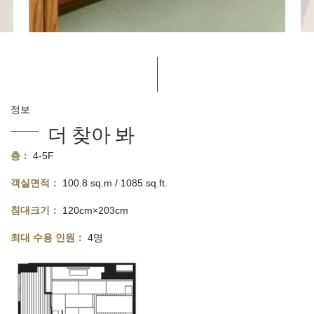
정보
더 찾아 봐
층：
4-5F
객실면적：
100.8 sq.m / 1085 sq.ft.
침대크기：
120cm×203cm
최대 수용 인원：
4명