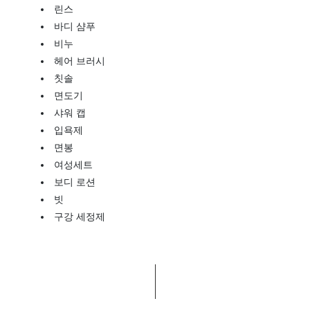
린스
바디 샴푸
비누
헤어 브러시
칫솔
면도기
샤워 캡
입욕제
면봉
여성세트
보디 로션
빗
구강 세정제