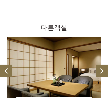
다른객실
가든 스위트룸