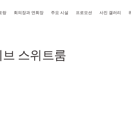
토랑
회의장과 연회장
주요 시설
프로모션
사진 갤러리
브 스위트룸