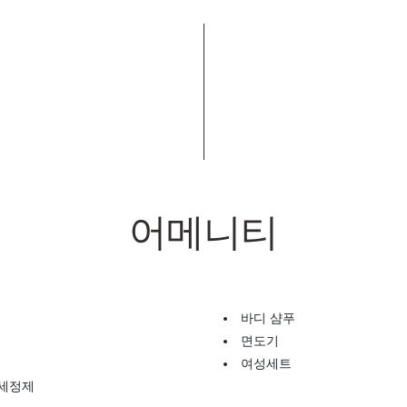
어메니티
바디 샴푸
면도기
여성세트
 세정제