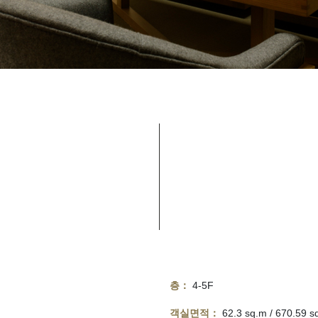
층：
4-5F
객실면적：
62.3 sq.m / 670.59 sq