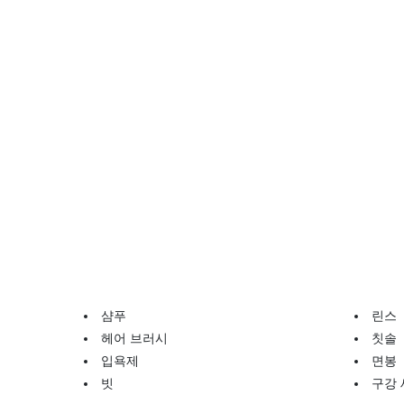
샴푸
린스
헤어 브러시
칫솔
입욕제
면봉
빗
구강