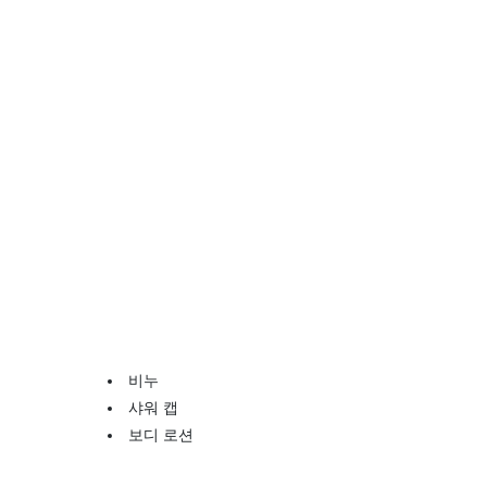
비누
샤워 캡
보디 로션