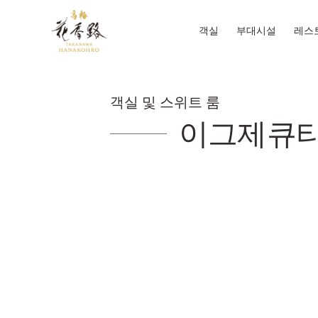
객실
부대시설
레스
객실 및 스위트 룸
이그제큐티