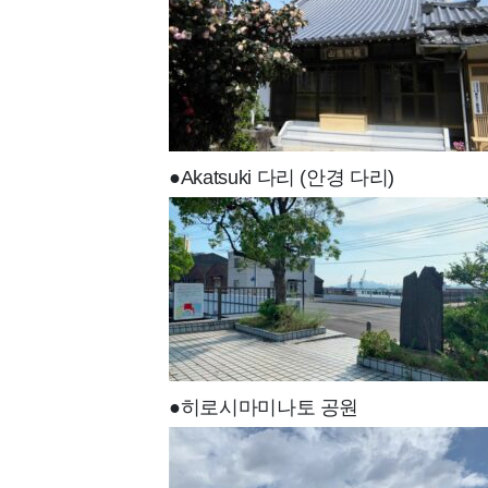
●Akatsuki 다리 (안경 다리)
●히로시마미나토 공원