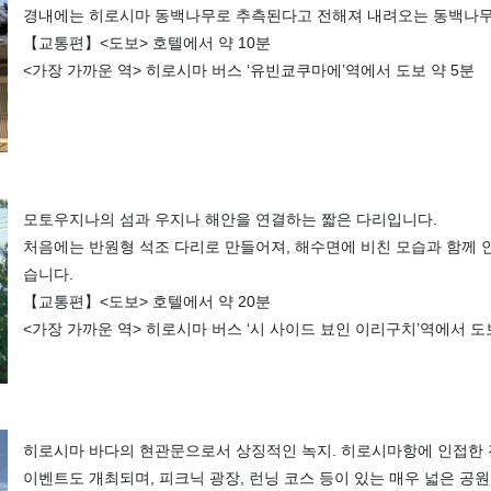
경내에는 히로시마 동백나무로 추측된다고 전해져 내려오는 동백나무
【교통편】<도보> 호텔에서 약 10분
<가장 가까운 역> 히로시마 버스 ‘유빈쿄쿠마에’역에서 도보 약 5분
모토우지나의 섬과 우지나 해안을 연결하는 짧은 다리입니다.
처음에는 반원형 석조 다리로 만들어져, 해수면에 비친 모습과 함께 
습니다.
【교통편】<도보> 호텔에서 약 20분
<가장 가까운 역> 히로시마 버스 ‘시 사이드 뵤인 이리구치’역에서 도보
히로시마 바다의 현관문으로서 상징적인 녹지. 히로시마항에 인접한 
이벤트도 개최되며, 피크닉 광장, 런닝 코스 등이 있는 매우 넓은 공