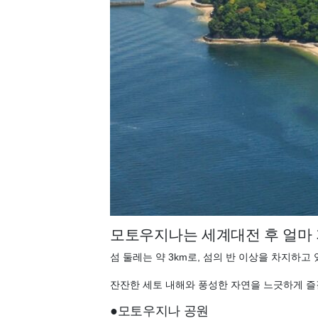
모토우지나는 세계대전 후 얼마
섬 둘레는 약 3km로, 섬의 반 이상을 차지하
잔잔한 세토 내해와 풍성한 자연을 느긋하게 즐
●
모토우지나 공원