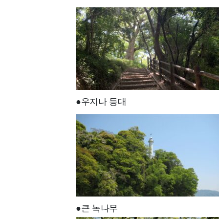
●우지나 등대
●큰 녹나무