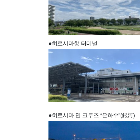
●히로시마항 터미널
●히로시마 만 크루즈 “은하수”(銀河)