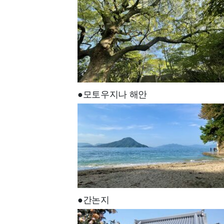
●모토우지나 해안
●간논지