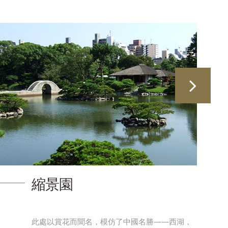
縮景園
此處以賞花而聞名，模仿了中國名勝——西湖，