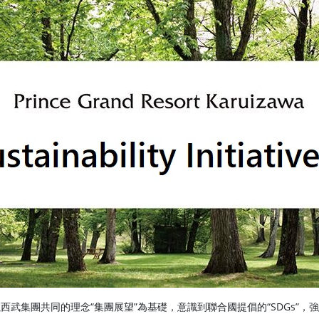
西武集團共同的理念“集團展望”為基礎，意識到聯合國提倡的“SDGs”，強