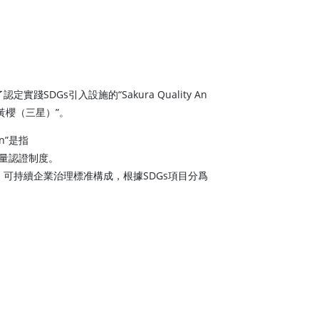
踐SDGs引入設施的“Sakura Quality An
3禦衣黃櫻（三星）”。
een”是指
質量認證制度。
可持續企業治理標准構成，根據SDGs項目分爲