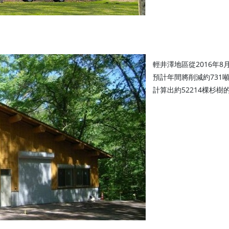
輕井澤地區從2016年
預計年間將削減約731噸
計算出約52214棵杉