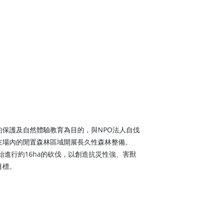
的保護及自然體驗教育為目的，與NPO法人自伐
在場內的閒置森林區域開展長久性森林整備。
開始進行約16ha的砍伐，以創造抗災性強、害獸
目標。