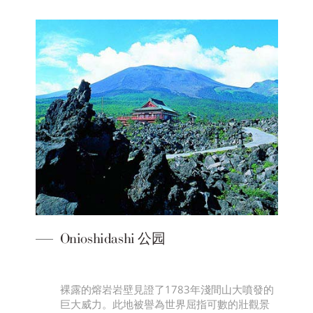
Onioshidashi 公园
裸露的熔岩岩壁見證了1783年淺間山大噴發的
巨大威力。此地被譽為世界屈指可數的壯觀景