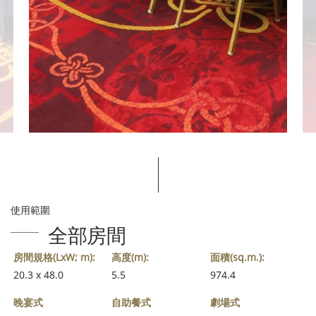
使用範圍
全部房間
房間規格(LxW; m):
高度(m):
面積(sq.m.):
20.3 x 48.0
5.5
974.4
晚宴式
自助餐式
劇場式