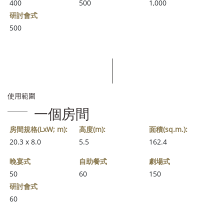
400
500
1,000
研討會式
500
使用範圍
一個房間
房間規格(LxW; m):
高度(m):
面積(sq.m.):
20.3 x 8.0
5.5
162.4
晚宴式
自助餐式
劇場式
50
60
150
研討會式
60