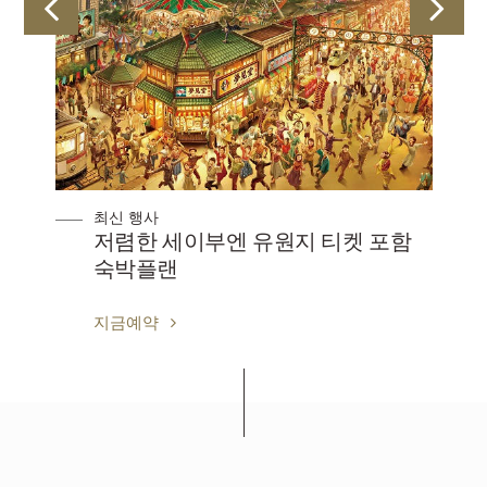
최신 행사
저렴한 세이부엔 유원지 티켓 포함
숙박플랜
지금예약