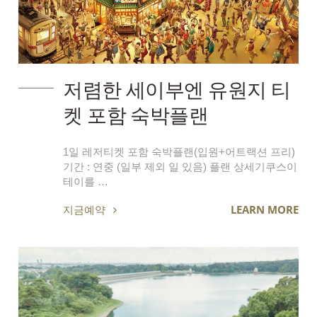
저렴한 세이부엔 유원지 티
켓 포함 숙박플랜
1일 레저티켓 포함 숙박플랜(입원+어트랙션 프리)
기간 : 연중 (일부 제외 일 있음) 플랜 상세기쿠스이
테이를 …
지금예약
LEARN MORE