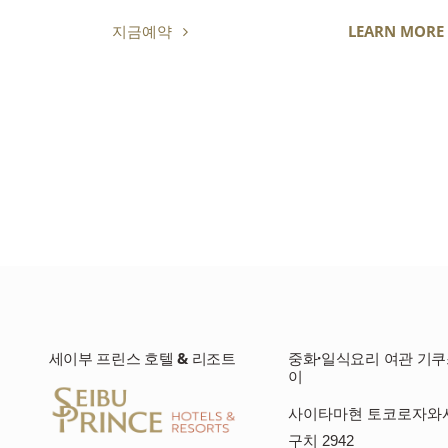
지금예약
LEARN MORE
세이부 프린스 호텔 & 리조트
중화·일식요리 여관 기
이
사이타마현 토코로자와
구치 2942