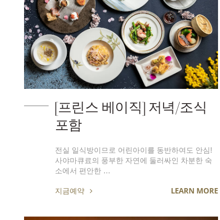
[프린스 베이직] 저녁/조식
포함
전실 일식방이므로 어린아이를 동반하여도 안심!
사야마큐료의 풍부한 자연에 둘러싸인 차분한 숙
소에서 편안한 …
지금예약
LEARN MORE