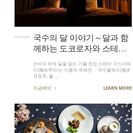
국수의 달 이야기～달과 함
께하는 도코로자와 스테이
～
손바닥 위에 달을 담는 가을 한정 스테이 구스이테
이(掬水亭)라는 이름의 유래인 「국수월재수(掬水
月在手, 물 …
지금예약
LEARN MORE