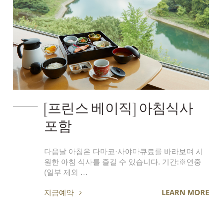
[프린스 베이직] 아침식사
포함
다음날 아침은 다마코·사야마큐료를 바라보며 시
원한 아침 식사를 즐길 수 있습니다. 기간:※연중
(일부 제외 …
지금예약
LEARN MORE