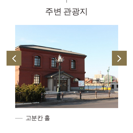
주변 관광지
고분칸 홀