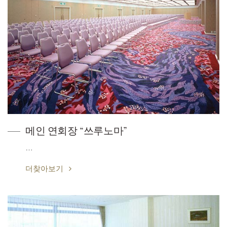
메인 연회장 “쓰루노마”
…
더찾아보기