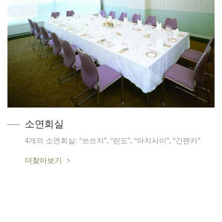
소연회실
4개의 소연회실: “쓰쓰지”, “린도”, “아지사이”, “긴렌카”
더찾아보기