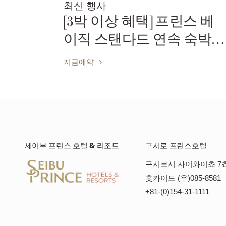
최신 행사
] 프린스 베
[프린스 베이직 
 연속 숙박
객실료만
)
지금예약
세이부 프린스 호텔 & 리조트
구시로 프린스호텔
구시로시 사이와이쵸 7쵸
홋카이도 (우)085-8581
+81-(0)154-31-1111