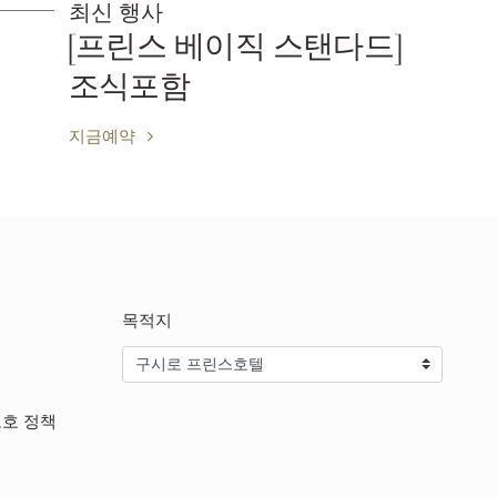
최신 행사
다드]
［회원 한정] 둘이서 
하게 이용할 수 있는 
이 플랜(객실료만)
지금예약
목적지
보호 정책