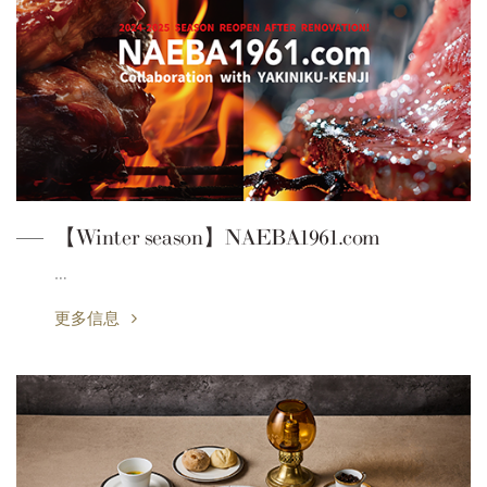
【Winter season】NAEBA1961.com
…
更多信息