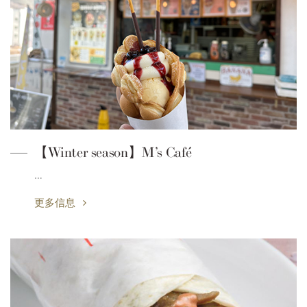
【Winter season】M’s Café
…
更多信息