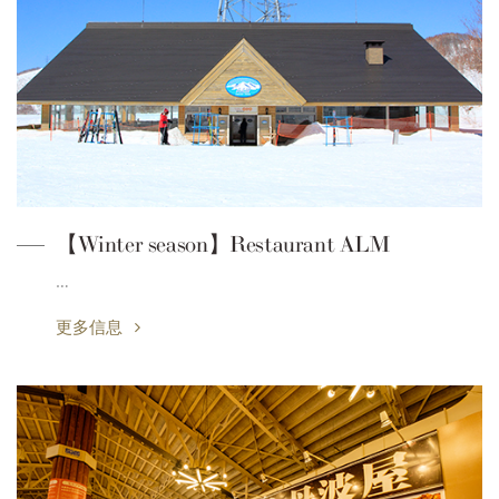
【Winter season】Restaurant ALM
…
更多信息