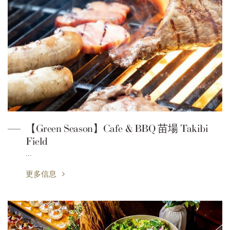
【Green Season】Cafe & BBQ 苗場 Takibi
Field
…
更多信息