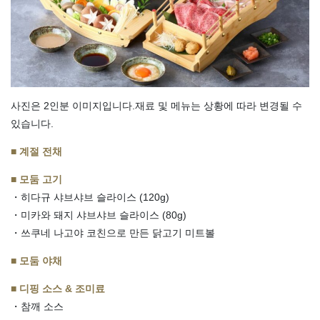
사진은 2인분 이미지입니다.재료 및 메뉴는 상황에 따라 변경될 수
있습니다.
■ 계절 전채
■ 모둠 고기
・히다규 샤브샤브 슬라이스 (120g)
・미카와 돼지 샤브샤브 슬라이스 (80g)
・쓰쿠네 나고야 코친으로 만든 닭고기 미트볼
■ 모둠 야채
■ 디핑 소스 & 조미료
・참깨 소스