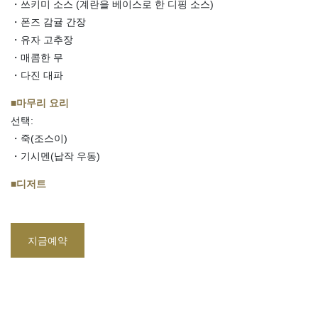
・쓰키미 소스 (계란을 베이스로 한 디핑 소스)
・폰즈 감귤 간장
・유자 고추장
・매콤한 무
・다진 대파
■마무리 요리
선택:
・죽(조스이)
・기시멘(납작 우동)
■디저트
지금예약