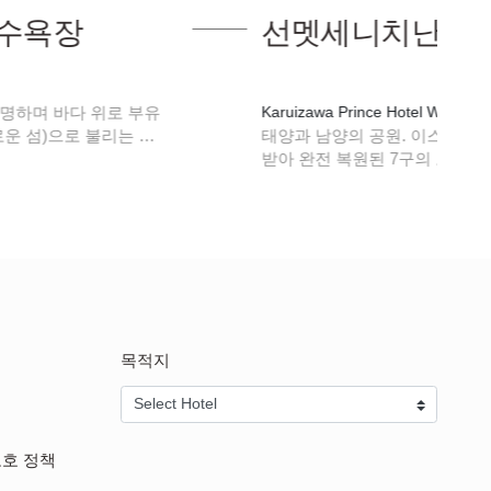
선멧세니치난
Karuizawa Prince Hotel West.
태양과 남양의 공원. 이스터섬 장로회의 허가를
받아 완전 복원된 7구의 모아이상으로 유명합니
목적지
보호 정책