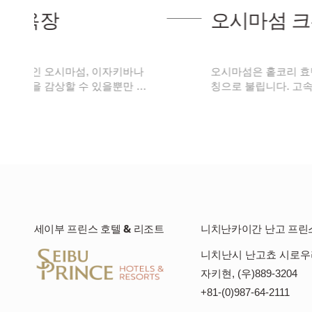
오시마섬 크루즈
키바나
오시마섬은 홑코리 효탄지마(무모한 섬)라는 별
만 …
칭으로 불립니다. 고속정을 타고 끝없이 펼쳐진
세이부 프린스 호텔 & 리조트
니치난카이간 난고 프린
니치난시 난고쵸 시로우
자키현, (우)889-3204
+81-(0)987-64-2111