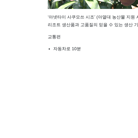
‘아넷타이 사쿠모쓰 시조’ (아열대 농산물 지원
리조트 생산품과 고품질의 믿을 수 있는 생산 
교통편
자동차로 10분