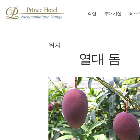
객실
부대시설
레스
위치
열대 돔