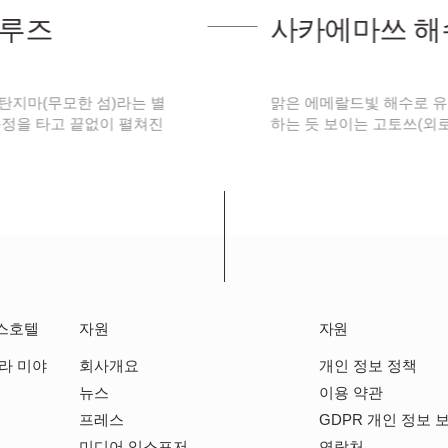
사카에마쓰 해수욕장
맑은 에메랄드빛 해수로 유명하며 바다 위로 부유
하는 듯 보이는 고토쓰(외로운 섬)으로 불리는 …
스호텔
자원
자원
라 미야
회사개요
개인 정보 정책
뉴스
이용 약관
프레스
GDPR 개인 정보 
미디어 익스포저
연락처