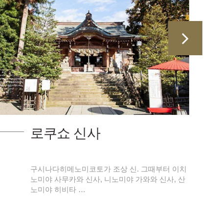
로쿠쇼 신사
구시나다히메노미코토가 조상 신. 그때부터 이치
노미야 사무카와 신사, 니노미야 가와와 신사, 산
노미야 히비타 …