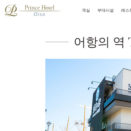
객실
부대시설
레스
어항의 역 