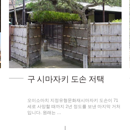
구 시마자키 도손 저택
오이소마치 지정유형문화재시마자키 도손이 71
세로 사망할 때까지 2년 정도를 보낸 마지막 거처
입니다. 원래는 …