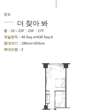
정보
더 찾아 봐
층：
20～22F・25F・27F
객실면적：
40.0sq.m/430.5sq.ft.
침대크기：
180cm×203cm
최대인원：
2