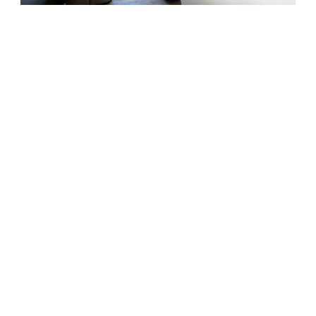
디럭스 킹
세이부 프린스 호텔 & 리조트
그랜드 프린스호텔 오사카 베이
오사카시 스미노에쿠 난코키타 1-13-11 (우)559-0034, 일본
Tel: +81-(0)6-6612-1234