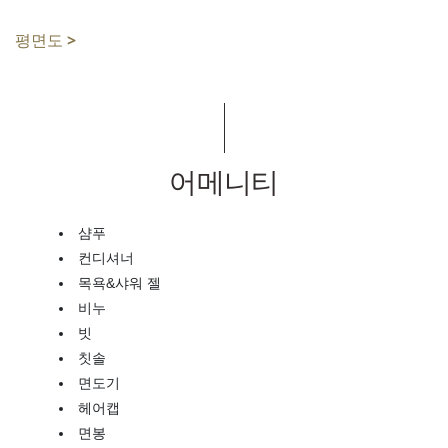
평면도 >
어메니티
샴푸
컨디셔너
목욕&샤워 젤
비누
빗
칫솔
면도기
헤어캡
면봉