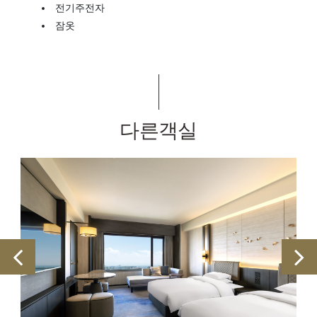
전기주전자
잠옷
다른객실