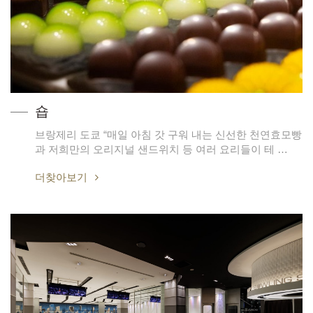
숍
브랑제리 도쿄 “매일 아침 갓 구워 내는 신선한 천연효모빵
과 저희만의 오리지널 샌드위치 등 여러 요리들이 테 …
더찾아보기