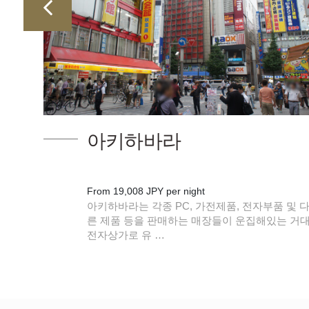
아키하바라
, 수
From 19,008 JPY per night
래된
아키하바라는 각종 PC, 가전제품, 전자부품 및 
른 제품 등을 판매하는 매장들이 운집해있는 거
전자상가로 유 …