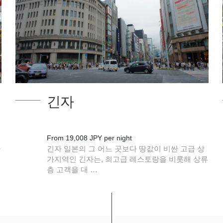
긴자
From 19,008 JPY per night
다
긴자 일본의 그 어느 곳보다 땅값이 비싼 고급 상
대
가지역인 긴자는, 최고급 레스토랑을 비롯해 상류
층 고객을 대 …