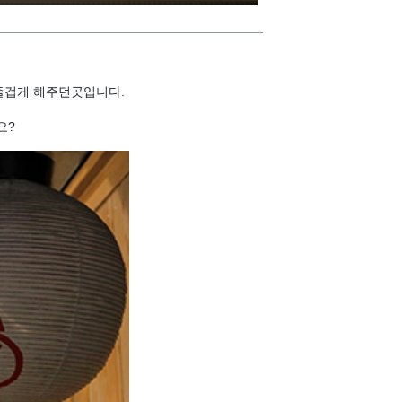
즐겁게 해주던곳입니다.
요?