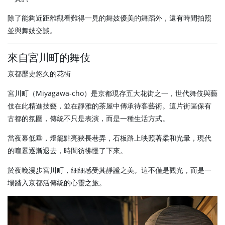
除了能夠近距離觀看難得一見的舞妓優美的舞蹈外，還有時間拍照
並與舞妓交談。
來自宮川町的舞伎
京都歷史悠久的花街
宮川町（Miyagawa-cho）是京都現存五大花街之一，世代舞伎與藝
伎在此精進技藝，並在靜雅的茶屋中傳承待客藝術。這片街區保有
古都的氛圍，傳統不只是表演，而是一種生活方式。
當夜幕低垂，燈籠點亮狹長巷弄，石板路上映照著柔和光暈，現代
的喧囂逐漸退去，時間彷彿慢了下來。
於夜晚漫步宮川町，細細感受其靜謐之美。這不僅是觀光，而是一
場踏入京都活傳統的心靈之旅。