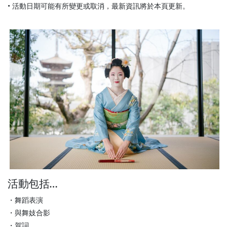
• 活動日期可能有所變更或取消，最新資訊將於本頁更新。
活動包括…
・舞蹈表演
・與舞妓合影
・賀詞