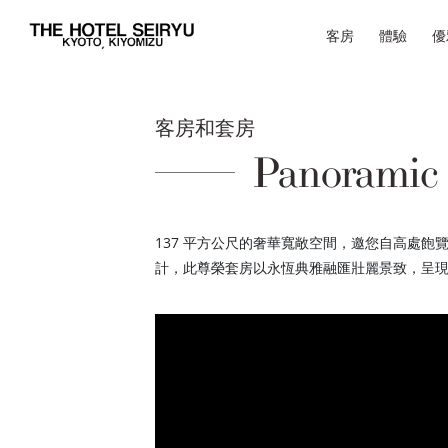
客房
體驗
優
客房和套房
Panoramic 
137 平方公尺的奢華寬敞空間，邀您自高處
計，此尊榮套房以永恆典雅融匯壯麗景致，呈