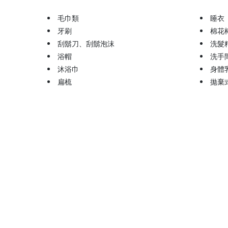
毛巾類
睡衣
牙刷
棉花
刮鬍刀、刮鬍泡沫
洗髮
浴帽
洗手
沐浴巾
身體
扁梳
拋棄