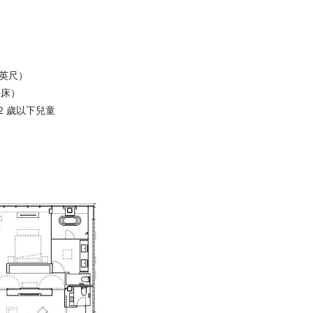
方英尺）
張床）
12 歲以下兒童