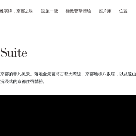
雅演繹．京都之味
設施一覽
極致奢華體驗
照片庫
位置
Suite
飽覽京都的非凡風景。落地全景窗將古都天際線、京都地標八坂塔，以及遠
現沉浸式的京都住宿體驗。