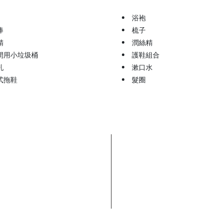
浴袍
棒
梳子
精
潤絲精
間用小垃圾桶
護鞋組合
乳
漱口水
式拖鞋
髮圈