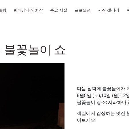
토랑
회의장과 연회장
주요 시설
프로모션
사진 갤러리
름 불꽃놀이 쇼
다음 날짜에 불꽃놀이가 
8월8일 (토),10일 (월),12일
불꽃놀이 장소: 시라하마 
객실에서 감상하는 멋진 
어보세요!