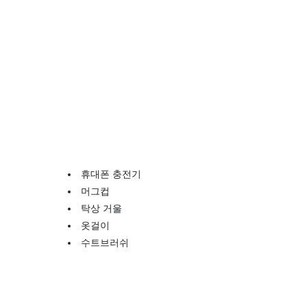
휴대폰 충전기
머그컵
탁상 거울
옷걸이
수트브러쉬