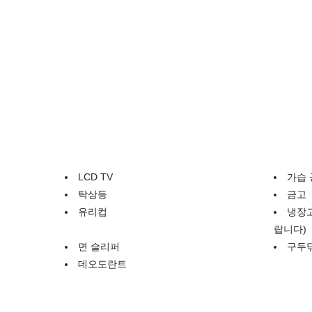
LCD TV
가습 
탁상등
금고
유리컵
냉장
랍니다)
면 슬리퍼
구두
데오도란트