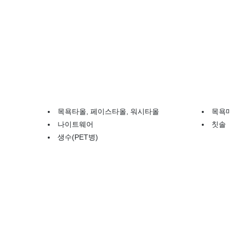
목욕타올, 페이스타올, 워시타올
목욕
나이트웨어
칫솔
생수(PET병)