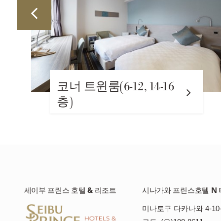
코너 트윈룸(6-12, 14-16
트윈룸
층)
세이부 프린스 호텔 & 리조트
시나가와 프린스호텔 N 
미나토구 다카나와 4-10-