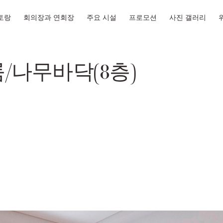
토랑
회의장과 연회장
주요 시설
프로모션
사진 갤러리
나무바닥(8층)