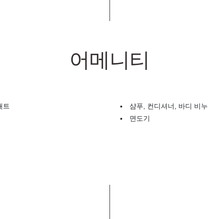
어메니티
매트
샴푸, 컨디셔너, 바디 비누
면도기