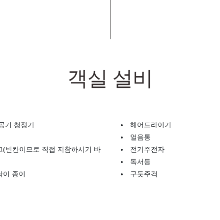
객실 설비
공기 청정기
헤어드라이기
얼음통
고(빈칸이므로 직접 지참하시기 바
전기주전자
독서등
닦이 종이
구둣주걱