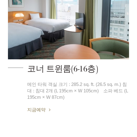
코너 트윈룸(6-16층)
메인 타워 객실 크기 : 285.2 sq. ft. (26.5 sq. m.) 침
대 : 침대 2개 (L 195cm × W 105cm) 소파 베드 (L
195cm × W 87cm)
지금예약