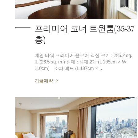
프리미어 코너 트윈룸(35-37
층)
메인 타워 프리미어 플로어 객실 크기 : 285.2 sq.
ft. (26.5 sq. m.) 침대 : 침대 2개 (L 195cm × W
110cm) 소파 베드 (L 187cm × …
지금예약