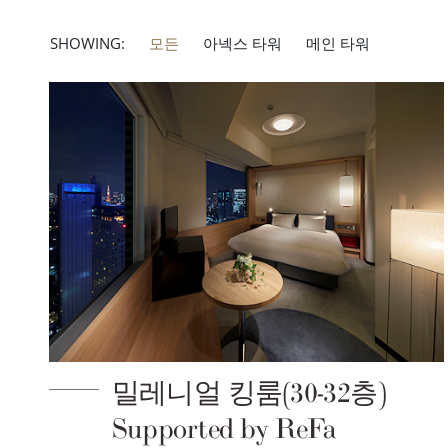
SHOWING:
모든
아넥스 타워
메인 타워
밀레니얼 킹룸(30-32층)
Supported by ReFa