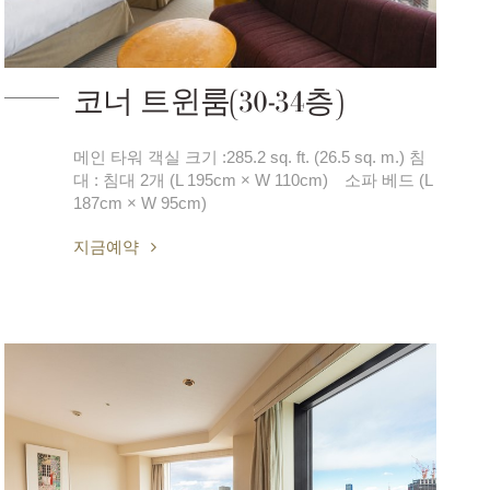
코너 트윈룸(30-34층)
메인 타워 객실 크기 :285.2 sq. ft. (26.5 sq. m.) 침
대 : 침대 2개 (L 195cm × W 110cm) 소파 베드 (L
187cm × W 95cm)
지금예약