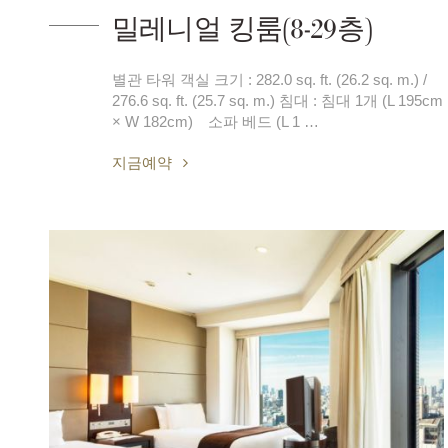
밀레니얼 킹룸(8-29층)
별관 타워 객실 크기 : 282.0 sq. ft. (26.2 sq. m.) /
276.6 sq. ft. (25.7 sq. m.) 침대 : 침대 1개 (L 195cm
× W 182cm) 소파 베드 (L 1 …
지금예약