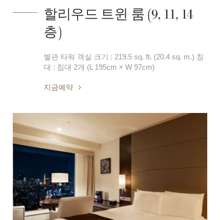
할리우드 트윈 룸 (9, 11, 14
층)
별관 타워 객실 크기 : 219.5 sq. ft. (20.4 sq. m.) 침
대 : 침대 2개 (L 195cm × W 97cm)
지금예약