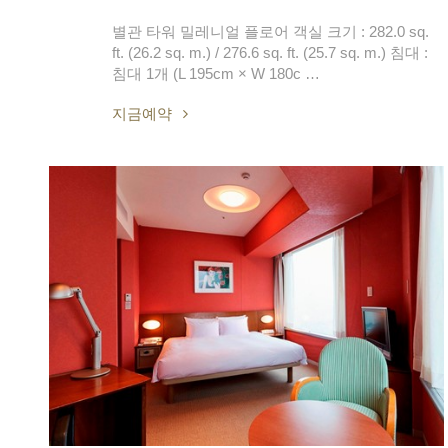
별관 타워 밀레니얼 플로어 객실 크기 : 282.0 sq.
ft. (26.2 sq. m.) / 276.6 sq. ft. (25.7 sq. m.) 침대 :
침대 1개 (L 195cm × W 180c …
지금예약