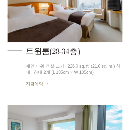
트윈룸(28-34층)
메인 타워 객실 크기 : 226.0 sq. ft. (21.0 sq. m.) 침
대 : 침대 2개 (L 195cm × W 105cm)
지금예약