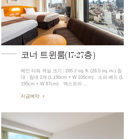
코너 트윈룸(17-27층)
메인 타워 객실 크기 : 285.2 sq. ft. (26.5 sq. m.) 침
대 : 침대 2개 (L 195cm × W 105cm) 소파 베드 (L
195cm × W 87cm) 엑스트라 …
지금예약