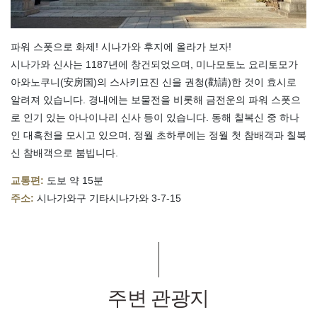
파워 스폿으로 화제! 시나가와 후지에 올라가 보자!
시나가와 신사는 1187년에 창건되었으며, 미나모토노 요리토모가
아와노쿠니(安房国)의 스사키묘진 신을 권청(勸請)한 것이 효시로
알려져 있습니다. 경내에는 보물전을 비롯해 금전운의 파워 스폿으
로 인기 있는 아나이나리 신사 등이 있습니다. 동해 칠복신 중 하나
인 대흑천을 모시고 있으며, 정월 초하루에는 정월 첫 참배객과 칠복
신 참배객으로 붐빕니다.
교통편:
도보 약 15분
주소:
시나가와구 기타시나가와 3-7-15
주변 관광지