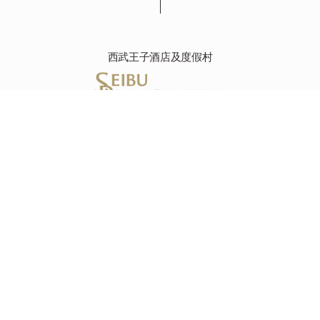
西武王子酒店及度假村
新宿王子大飯店
160-8487 東京都新宿區歌舞伎町1-30-1, 日本
Tel : +81-(0)3-3205-1111
資源
資源
目的地