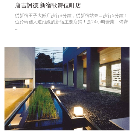
唐吉訶德 新宿歌舞伎町店
從新宿王子大飯店步行3分鍾，從新宿站東口步行5分鍾！
位於靖國大道沿線的新宿主要店鋪！是24小時營業，備齊
…