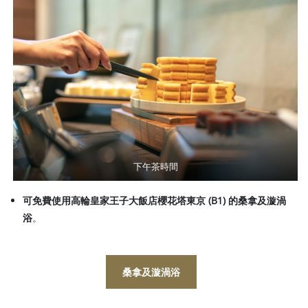
下午茶時間
可免費使用高輪皇家王子大飯店櫻花塔東京 (B1) 的桑拿及漩渦
浴
。
桑拿及漩渦浴