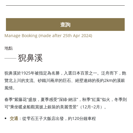
查詢
Manage Booking (made after 25th Apr 2024)
地點
猊鼻溪
猊鼻溪於1925年被指定為名勝，入選日本百景之一。泛舟而下，飽
覽北上川的支流、砂鐵川兩岸的巨石、絕壁連綿的長約2km的溪穀
風情。
春季“紫藤花”盛放，夏季感受“深綠·納涼”，秋季“紅葉”似火，冬季則
可“乘坐暖桌船觀賞披上銀裝的美麗雪景”（12月~2月）。
交通
：從雫石王子大飯店出發，約120分鐘車程