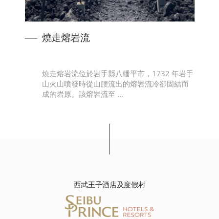
燒走熔岩流
蔚
燒走熔岩流位於岩手縣八幡平市，1732 年岩手
山火山噴發時從山腰流出的熔岩流冷卻固結而
成的岩原。該熔岩流至 …
西武王子酒店及度假村