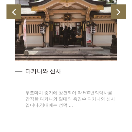
다카나와 신사
양
무로마치 중기에 창건되어 약 500년의역사를
칸논
간직한 다카나와 일대의 총진수 다카나와 신사
입니다.경내에는 성덕 …