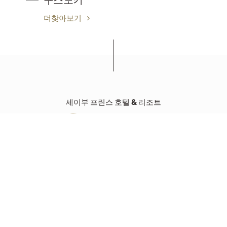
구스노키
더찾아보기
세이부 프린스 호텔 & 리조트
그랜드 프린스호텔 다카나와
다카나와 3-13-1 도쿄도 (우)108-8612
Tel: +81-(0)3-3447-1111
자원
자원