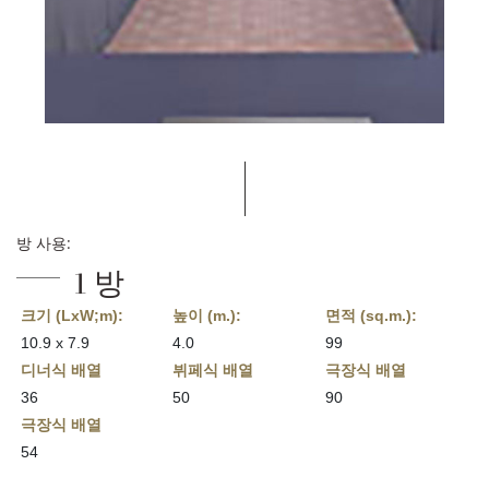
방 사용:
1 방
크기 (LxW;m):
높이 (m.):
면적 (sq.m.):
10.9 x 7.9
4.0
99
디너식 배열
뷔페식 배열
극장식 배열
36
50
90
극장식 배열
54