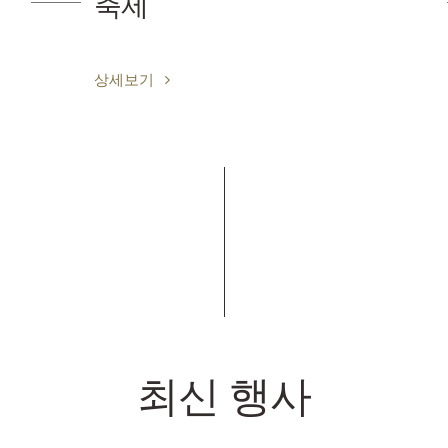
프린스 하코네 아
지속가능경영
상세보기
최신 행사