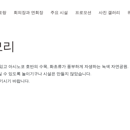
토랑
회의장과 연회장
주요 시설
프로모션
사진 갤러리
모리
있고 아시노코 호반의 수목, 화초류가 풍부하게 자생하는 녹색 자연공원.
 수 있도록 놀이기구나 시설은 만들지 않았습니다.
기시기 바랍니다.