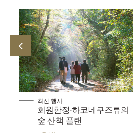
최신 행사
-하코네쿠즈류의
【프랑스요리
플랜
노코 호반에
더드 플랜