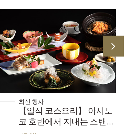
최신 행사
리】 아시노
【할인】 30일 전
지내는 스탠더