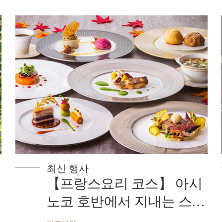
최신 행사
 코스】 아시
【일식 코스요
서 지내는 스탠
코 호반에서 
드 플랜