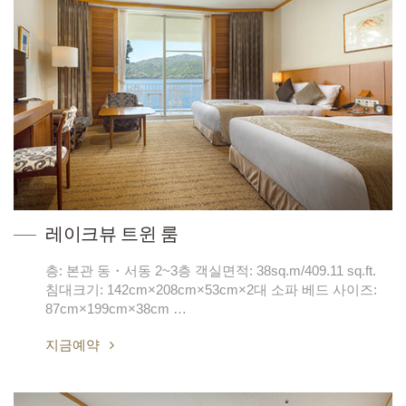
레이크뷰 트윈 룸
층: 본관 동・서동 2~3층 객실면적: 38sq.m/409.11 sq.ft.
침대크기: 142cm×208cm×53cm×2대 소파 베드 사이즈:
87cm×199cm×38cm …
지금예약