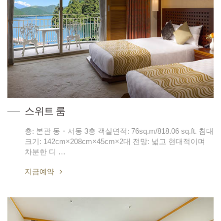
스위트 룸
층: 본관 동・서동 3층 객실면적: 76sq.m/818.06 sq.ft. 침대
크기: 142cm×208cm×45cm×2대 전망: 넓고 현대적이며
차분한 디 …
지금예약