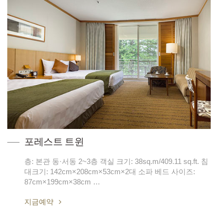
포레스트 트윈
층: 본관 동·서동 2~3층 객실 크기: 38sq.m/409.11 sq.ft. 침
대크기: 142cm×208cm×53cm×2대 소파 베드 사이즈:
87cm×199cm×38cm …
지금예약