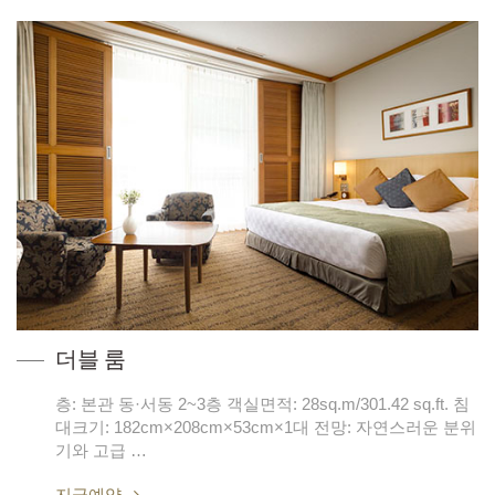
더블 룸
층: 본관 동·서동 2~3층 객실면적: 28sq.m/301.42 sq.ft. 침
대크기: 182cm×208cm×53cm×1대 전망: 자연스러운 분위
기와 고급 …
지금예약