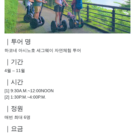
｜투어 명
하코네 아시노호 세그웨이 자연체험 투어
｜기간
4월 – 11월
｜시간
[1] 9:30A.M.~12:00NOON
[2] 1:30P.M.~4:00P.M.
｜정원
매번 최대 6명
｜요금