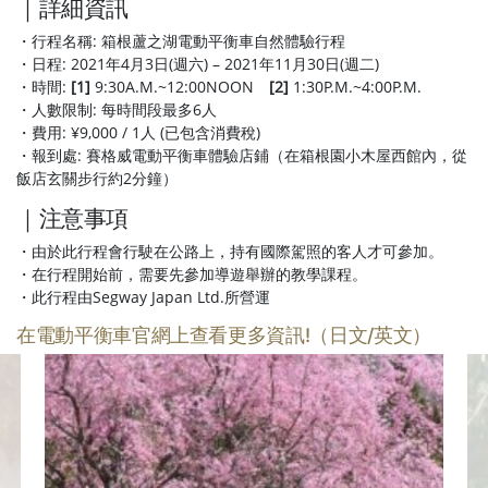
｜詳細資訊
・行程名稱: 箱根蘆之湖電動平衡車自然體驗行程
・日程: 2021年4月3日(週六) – 2021年11月30日(週二)
・時間:
[1]
9:30A.M.~12:00NOON
[2]
1:30P.M.~4:00P.M.
・人數限制: 每時間段最多6人
・費用: ¥9,000 / 1人 (已包含消費稅)
・報到處: 賽格威電動平衡車體驗店鋪（在箱根園小木屋西館內，從
飯店玄關步行約2分鐘）
｜注意事項
・由於此行程會行駛在公路上，持有國際駕照的客人才可參加。
・在行程開始前，需要先參加導遊舉辦的教學課程。
・此行程由Segway Japan Ltd.所營運
在電動平衡車官網上查看更多資訊!（日文/英文）