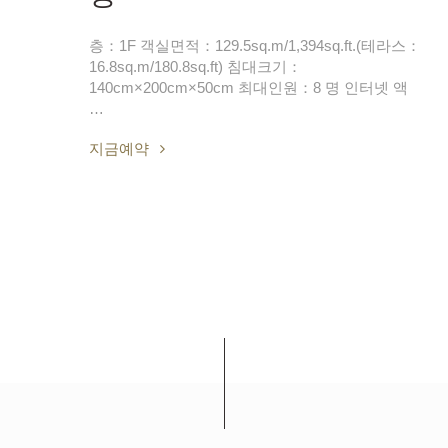
층：1F 객실면적：129.5sq.m/1,394sq.ft.(테라스：
16.8sq.m/180.8sq.ft) 침대크기：
140cm×200cm×50cm 최대인원：8 명 인터넷 액
…
지금예약