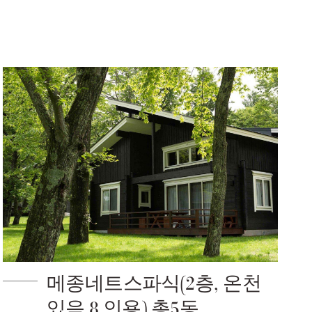
메종네트스파식(2층, 온천
있음 8 인용) 총5동