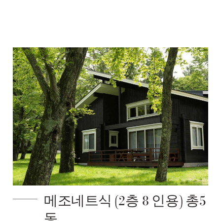
메조네트식 (2층 8 인용) 총5
동