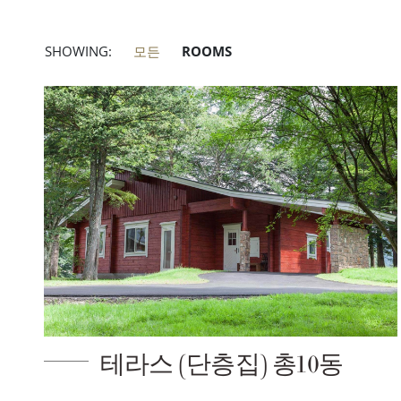
SHOWING:
모든
ROOMS
테라스 (단층집) 총10동