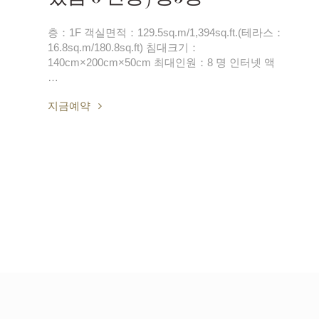
층：1F 객실면적：129.5sq.m/1,394sq.ft.(테라스：
16.8sq.m/180.8sq.ft) 침대크기：
140cm×200cm×50cm 최대인원：8 명 인터넷 액
…
지금예약