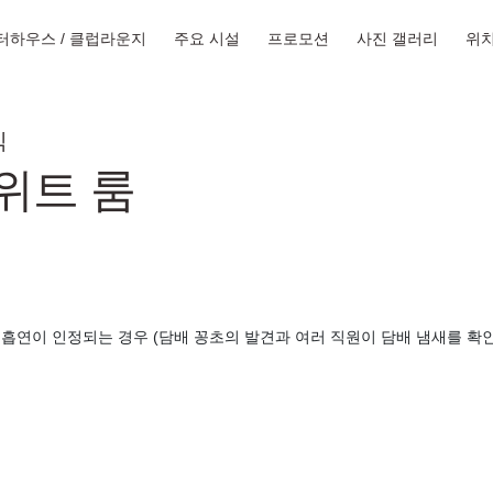
터하우스 / 클럽라운지
주요 시설
프로모션
사진 갤러리
위
식
위트 룸
흡연이 인정되는 경우 (담배 꽁초의 발견과 여러 직원이 담배 냄새를 확인