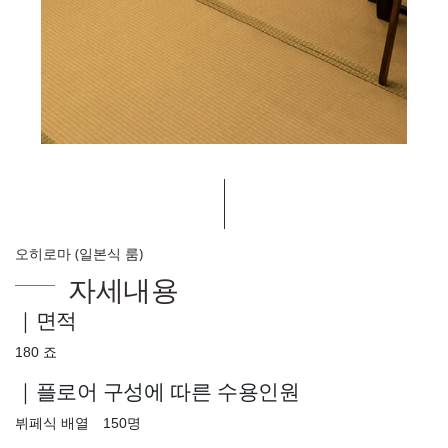
오히로마 (일본식 룸)
자세내용
｜면적
180 죠
｜플로어 구성에 따른 수용인원
뷔페식 배열 150명